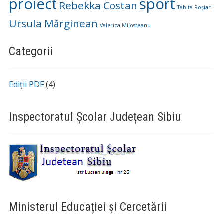
proiect
sport
Rebekka Costan
Tabita Roșian
Ursula Mărginean
Valerica Milosteanu
Categorii
Ediții PDF
(4)
Inspectoratul Școlar Județean Sibiu
Ministerul Educației și Cercetării