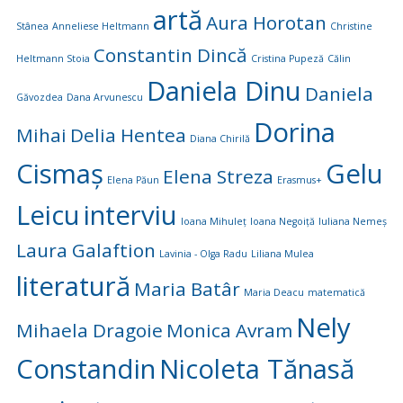
artă
Aura Horotan
Stânea
Anneliese Heltmann
Christine
Constantin Dincă
Heltmann Stoia
Cristina Pupeză
Călin
Daniela Dinu
Daniela
Găvozdea
Dana Arvunescu
Dorina
Mihai
Delia Hentea
Diana Chirilă
Cismaș
Gelu
Elena Streza
Elena Păun
Erasmus+
Leicu
interviu
Ioana Mihuleț
Ioana Negoiță
Iuliana Nemeș
Laura Galaftion
Lavinia - Olga Radu
Liliana Mulea
literatură
Maria Batâr
Maria Deacu
matematică
Nely
Mihaela Dragoie
Monica Avram
Constandin
Nicoleta Tănasă