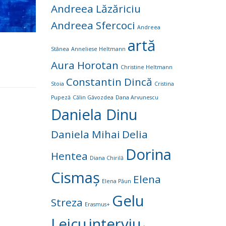
Andreea Lăzăriciu
Andreea Sfercoci
Andreea
artă
Stânea
Anneliese Heltmann
Aura Horotan
Christine Heltmann
Constantin Dincă
Stoia
Cristina
Pupeză
Călin Găvozdea
Dana Arvunescu
Daniela Dinu
Daniela Mihai
Delia
Dorina
Hentea
Diana Chirilă
Cismaș
Elena
Elena Păun
Gelu
Streza
Erasmus+
Leicu
interviu