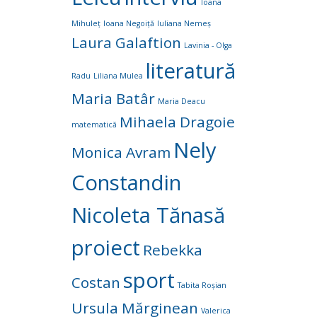
Ioana
Mihuleț
Ioana Negoiță
Iuliana Nemeș
Laura Galaftion
Lavinia - Olga
literatură
Radu
Liliana Mulea
Maria Batâr
Maria Deacu
Mihaela Dragoie
matematică
Nely
Monica Avram
Constandin
Nicoleta Tănasă
proiect
Rebekka
sport
Costan
Tabita Roșian
Ursula Mărginean
Valerica