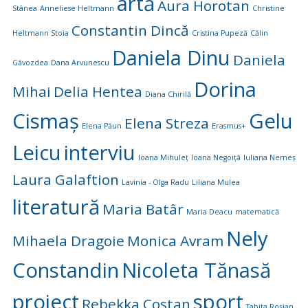
artă
Aura Horotan
Stânea
Anneliese Heltmann
Christine
Constantin Dincă
Heltmann Stoia
Cristina Pupeză
Călin
Daniela Dinu
Daniela
Găvozdea
Dana Arvunescu
Dorina
Mihai
Delia Hentea
Diana Chirilă
Cismaș
Gelu
Elena Streza
Elena Păun
Erasmus+
Leicu
interviu
Ioana Mihuleț
Ioana Negoiță
Iuliana Nemeș
Laura Galaftion
Lavinia - Olga Radu
Liliana Mulea
literatură
Maria Batâr
Maria Deacu
matematică
Nely
Mihaela Dragoie
Monica Avram
Constandin
Nicoleta Tănasă
proiect
sport
Rebekka Costan
Tabita Roșian