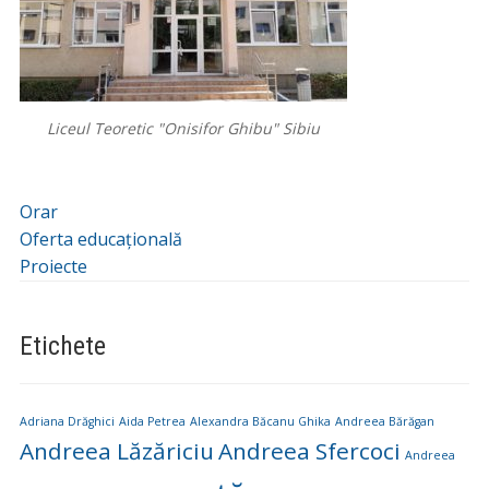
Liceul Teoretic "Onisifor Ghibu" Sibiu
Orar
Oferta educațională
Proiecte
Etichete
Adriana Drăghici
Aida Petrea
Alexandra Băcanu Ghika
Andreea Bărăgan
Andreea Lăzăriciu
Andreea Sfercoci
Andreea