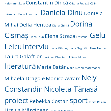
Constantin Dincă
Heltmann Stoia
Cristina Pupeză
Călin
Daniela Dinu
Daniela
Găvozdea
Dana Arvunescu
Dorina
Mihai
Delia Hentea
Diana Chirilă
Cismaș
Gelu
Elena Streza
Elena Păun
Erasmus+
Leicu
interviu
Ioana Mihuleț
Ioana Negoiță
Iuliana Nemeș
Laura Galaftion
Lavinia - Olga Radu
Liliana Mulea
literatură
Maria Batâr
Maria Deacu
matematică
Nely
Mihaela Dragoie
Monica Avram
Constandin
Nicoleta Tănasă
proiect
sport
Rebekka Costan
Tabita Roșian
Ursula Mărginean