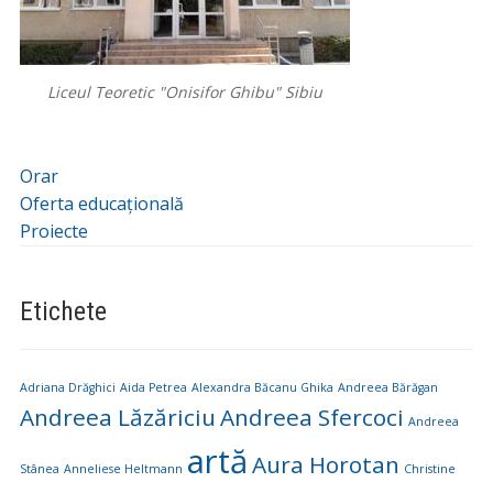
Liceul Teoretic "Onisifor Ghibu" Sibiu
Orar
Oferta educațională
Proiecte
Etichete
Adriana Drăghici
Aida Petrea
Alexandra Băcanu Ghika
Andreea Bărăgan
Andreea Lăzăriciu
Andreea Sfercoci
Andreea
artă
Aura Horotan
Stânea
Anneliese Heltmann
Christine